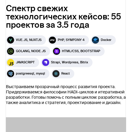
Спектр свежих
технологических кейсов: 55
проектов за 3.5 года
VUE.JS, NUXTJS
PHP, SYMFONY 4
Docker
GOLANG, NODE.JS
HTML/CSS, BOOTSTRAP
JAVASCRIPT
Strapi, Wordpress, Bitrix
postgreesql, mysql
React
Выстраиваем прозрачный процесс развития проекта.
Придерживаемся философии HADI-циклов и итеративной
разработки. Готовы помочь с полным циклом: разработка, а
также аналитика и стратегия, проектирование и дизайн.